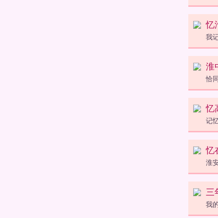
忆
我
淮
恰
忆
记
忆
淮
三
我