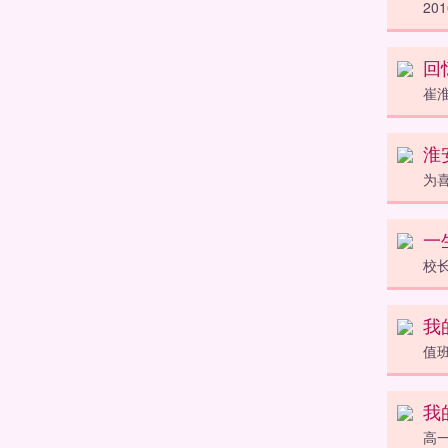
2
回
崔淮
淮
为
一
校
我
值
我
高