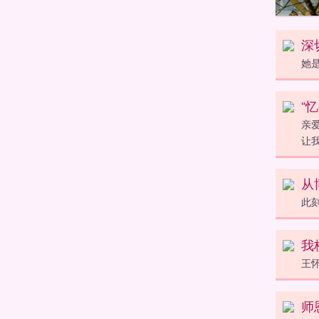
深
她
“
亲
让
从
此
我
王
师