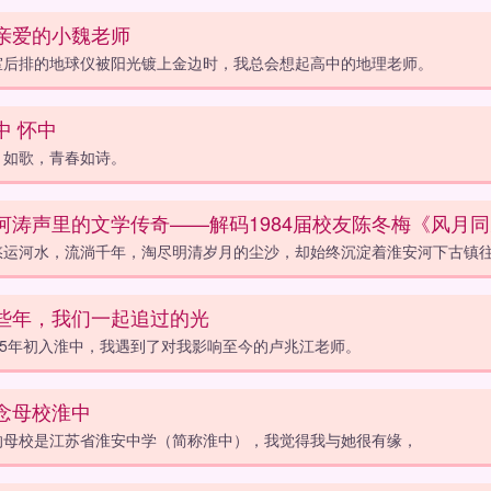
亲爱的小魏老师
室后排的地球仪被阳光镀上金边时，我总会想起高中的地理老师。
中 怀中
月如歌，青春如诗。
河涛声里的文学传奇——解码1984届校友陈冬梅《风月
悠运河水，流淌千年，淘尽明清岁月的尘沙，却始终沉淀着淮安河下古镇
些年，我们一起追过的光
015年初入淮中，我遇到了对我影响至今的卢兆江老师。
念母校淮中
的母校是江苏省淮安中学（简称淮中），我觉得我与她很有缘，