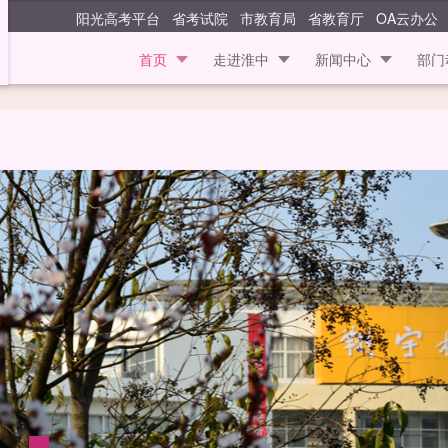
江苏省淮安中学
阳光高考平台
省考试院
市教育局
省教育厅
OA云办公
首页
走进淮中
新闻中心
部门