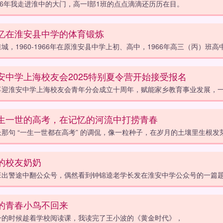
016年我走进淮中的大门，高一I部1班的点点滴滴还历历在目。
忆在淮安县中学的体育锻炼
城，1960-1966年在原淮安县中学上初、高中，1966年高三（丙）班高
安中学上海校友会2025特别夏令营开始接受报名
喜迎淮安中学上海校友会青年分会成立十周年，赋能家乡教育事业发展，
生一世的高考，在记忆的河流中打捞青春
长那句 “一生一世都在高考” 的调侃，像一粒种子，在岁月的土壤里生根发
的校友奶奶
班出警途中翻公众号，偶然看到钟锦逵老学长发在淮安中学公众号的一篇题
的青春小鸟不回来
一的时候趁着学校阅读课，我读完了王小波的《黄金时代》，