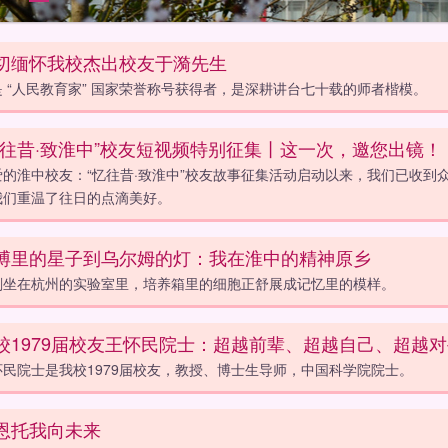
切缅怀我校杰出校友于漪先生
是 “人民教育家” 国家荣誉称号获得者，是深耕讲台七十载的师者楷模。
忆往昔·致淮中”校友短视频特别征集丨这一次，邀您出镜！
爱的淮中校友：“忆往昔·致淮中”校友故事征集活动启动以来，我们已收
我们重温了往日的点滴美好。
博里的星子到乌尔姆的灯：我在淮中的精神原乡
刻坐在杭州的实验室里，培养箱里的细胞正舒展成记忆里的模样。
校1979届校友王怀民院士：超越前辈、超越自己、超越
怀民院士是我校1979届校友，教授、博士生导师，中国科学院院士。
恩托我向未来