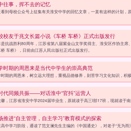
中往事，挥不去的记忆
近看到母校公众号上征集有关淮安中学的回忆文章，一直有这样的计划，原
。
校校友于兆文长篇小说《车桥 车桥》正式出版发行
年是抗战胜利80周年，江苏省第八届紫金山文学奖得主、淮安区作协主席、
车桥 车桥》，日前由江苏人民出版社正式出版发行。
学时期的周恩来是当代中学生的崇高典范
学时期的周恩来，树立远大理想，重视品德修养，刻苦学习文化知识，积
时代同频共振——对话淮中“官抖”运营人
钦馨，江苏省淮安中学2024届毕业生，原就读于高三I部17班，现就读于
场推进“自主管理，自主学习”教育模式的探索
在高中学习阶段，通读了范文澜先生主编的《中国通史》，对老子“无为而