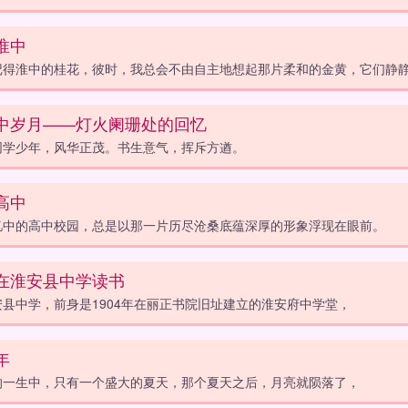
淮中
记得淮中的桂花，彼时，我总会不由自主地想起那片柔和的金黄，它们静
中岁月——灯火阑珊处的回忆
同学少年，风华正茂。书生意气，挥斥方遒。
高中
忆中的高中校园，总是以那一片历尽沧桑底蕴深厚的形象浮现在眼前。
在淮安县中学读书
安县中学，前身是1904年在丽正书院旧址建立的淮安府中学堂，
年
的一生中，只有一个盛大的夏天，那个夏天之后，月亮就陨落了，