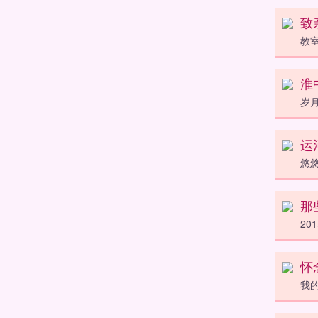
致
教
淮
岁
运
悠
那
2
怀
我