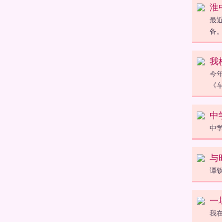
淮
最
备
我
今
《
中
中
与
谭
一
我