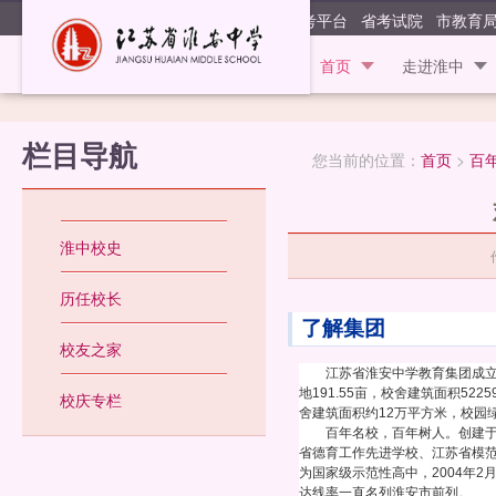
江苏省淮安
阳光高考平台
省考试院
市教育
首页
走进淮中
栏目导航
您当前的位置：
首页
>
百
淮中校史
历任校长
了解集团
校友之家
江苏省淮安中学教育集团成立于
地191.55亩，校舍建筑面积5
校庆专栏
舍建筑面积约12万平方米，校园
百年名校，百年树人。创建于19
省德育工作先进学校、江苏省模范
为国家级示范性高中，2004年
达线率一直名列淮安市前列。