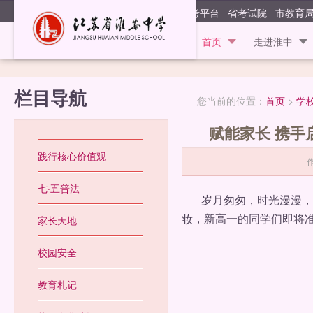
江苏省淮安
阳光高考平台
省考试院
市教育
首页
走进淮中
栏目导航
您当前的位置：
首页
>
学
赋能家长 携
践行核心价值观
七·五普法
岁月匆匆，时光漫漫，七
妆，新高一的同学们即将
家长天地
校园安全
教育札记