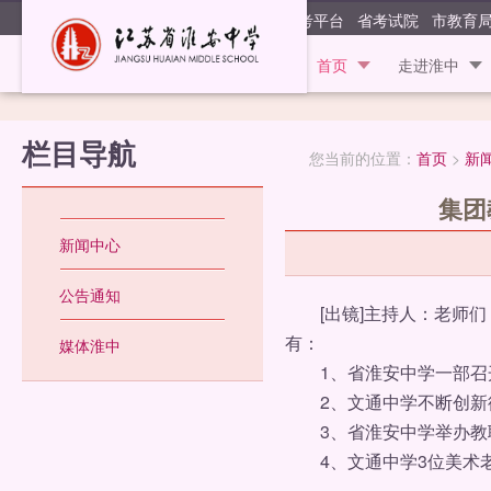
江苏省淮安
阳光高考平台
省考试院
市教育
首页
走进淮中
栏目导航
您当前的位置：
首页
>
新
集团
新闻中心
公告通知
[出镜]主持人：老师们
有：
媒体淮中
1、省淮安中学一部召开
2、文通中学不断创新
3、省淮安中学举办教
4、文通中学3位美术老