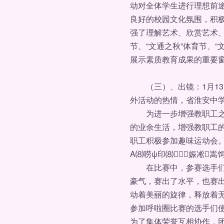
动对全体学生进行理想前
良好的校园文化氛围，积
强了理解艺术、欣赏艺术、
节、“文通之秋”体育节、
展示素质教育成果的重要
（三）、出镜：1月13
外活动的热情，省淮安中
为进一步增强教职工之间
的业余生活，增强教职工的
职工积极参加趣味运动会
Α⑻唠ψ印⑻⒎娠凇
在比赛中，参赛选手们全
豪气，赛出了水平，也赛
动着美丽的旋律，释放着无
参加呼啦圈比赛的选手们
为了集体荣誉互相协作，