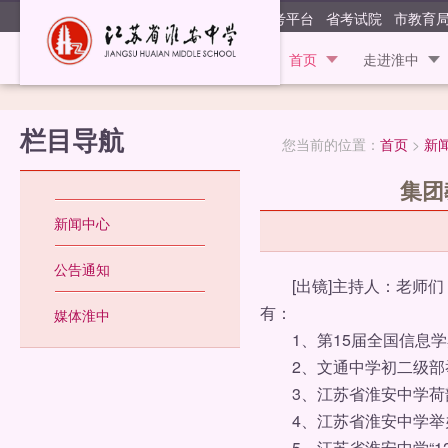
江苏省淮安
阳光高考平台
省考试院
市教育
首页
走进淮中
栏目导航
您当前的位置：
首页
>
新
集团
新闻中心
公告通知
[出镜]主持人：老师们
有：
媒体淮中
1、第15届全国信息学
2、文通中学初二级部
3、江苏省淮安中学荷
4、江苏省淮安中学举
5、江苏省淮安中学“12