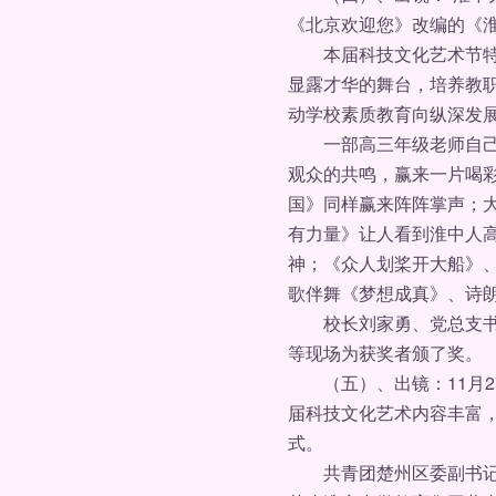
《北京欢迎您》改编的《
本届科技文化艺术节特地
显露才华的舞台，培养教
动学校素质教育向纵深发
一部高三年级老师自己按
观众的共鸣，赢来一片喝
国》同样赢来阵阵掌声；
有力量》让人看到淮中人
神；《众人划桨开大船》
歌伴舞《梦想成真》、诗
校长刘家勇、党总支书记
等现场为获奖者颁了奖。
（五）、出镜：11月27
届科技文化艺术内容丰富
式。
共青团楚州区委副书记高