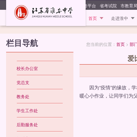
江苏省淮安
阳光高考平台
省考试院
市教育
首页
走进淮中
栏目导航
您当前的位置：
首页
>
部
爱
校长办公室
党总支
因为“疫情”的缘故，学校
暖心小作业，让同学们为
教务处
学生工作处
后勤服务处