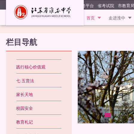
江苏省淮安
阳光高考平台
省考试院
市教育
首页
走进淮中
栏目导航
践行核心价值观
七·五普法
家长天地
校园安全
教育札记