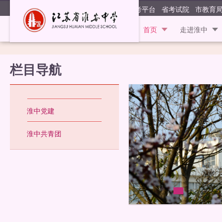
江苏省淮安
阳光高考平台
省考试院
市教育
首页
走进淮中
栏目导航
淮中党建
淮中共青团