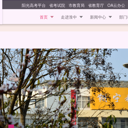
江苏省淮安中学
阳光高考平台
省考试院
市教育局
省教育厅
OA云办公
首页
走进淮中
新闻中心
部门