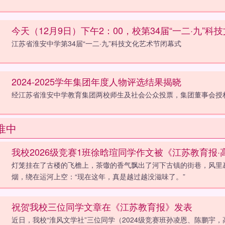
今天（12月9日）下午2：00，校第34届“一二·九”
江苏省淮安中学第34届“一二·九”科技文化艺术节闭幕式
2024-2025学年集团年度人物评选结果揭晓
经江苏省淮安中学教育集团两校师生及社会公众投票，集团董事会授
淮中
我校2026级竞赛1班徐晗瑄同学作文被《江苏教育报
灯笼挂在了古楼的飞檐上，茶馓的香气飘出了河下古镇的街巷，风里
烟，绕在运河上空：“现在这年，真是越过越没滋味了。”
祝贺我校三位同学文章在《江苏教育报》发表
近日，我校“淮风文学社”三位同学（2024级竞赛班孙凌恩、陈鹏宇