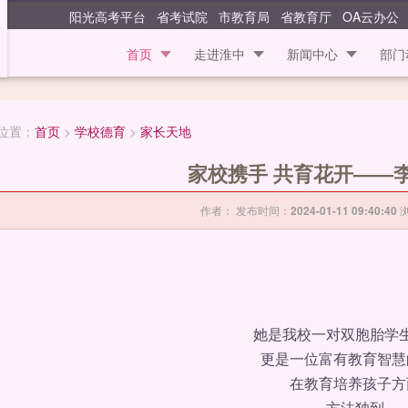
江苏省淮安中学
阳光高考平台
省考试院
市教育局
省教育厅
OA云办公
首页
走进淮中
新闻中心
部门
位置：
首页
>
学校德育
>
家长天地
家校携手 共育花开——
作者： 发布时间：
2024-01-11 09:40:40
她是我校一对双胞胎学生
更是一位富有教育智慧
在教育培养孩子方
方法独到