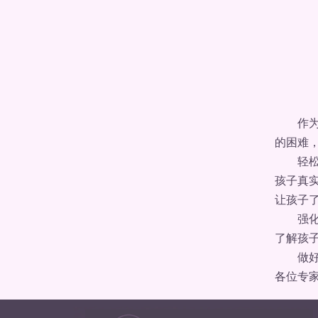
作为家
的困难
轻松家
孩子真
让孩子
强化家
了解孩
做好心
各位专