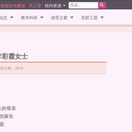
校园文化建设
关工委
校内资源
动态
教学科研
德育之窗
党群工团
李彩霞女士
浏览次数：
3610
的母亲
的家长
面