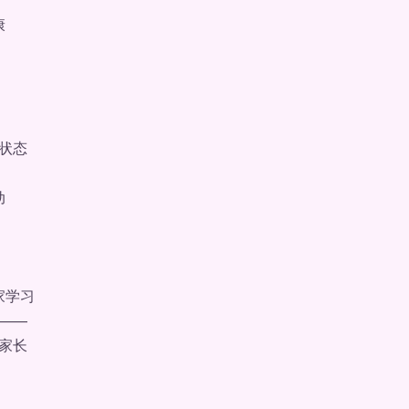
康
状态
动
家学习
——
家长