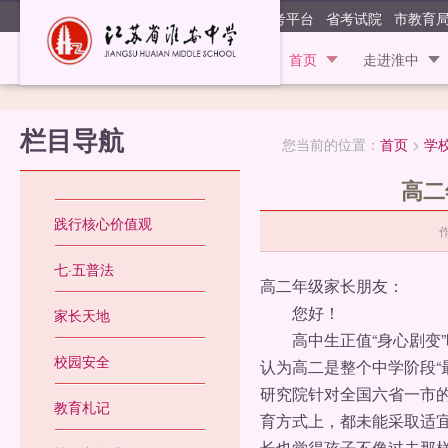
江苏省淮安
阳光高考平台
省考试院
市教育
首页
走进淮中
栏目导航
您当前的位置：
首页
>
学
高二
践行核心价值观
七·五普法
高二年级家长朋友：
您好！
家长天地
高中生正值“身心剧变”
校园安全
认为高二是整个中学阶段“
研究院针对全国六省一市
教育札记
育方式上，都未能采取适宜
长也觉得孩子不像过去那样