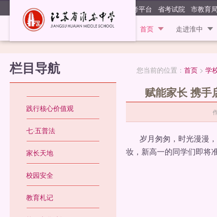
江苏省淮安
阳光高考平台
省考试院
市教育
首页
走进淮中
栏目导航
您当前的位置：
首页
>
学
赋能家长 携
践行核心价值观
七·五普法
岁月匆匆，时光漫漫，七
妆，新高一的同学们即将
家长天地
校园安全
教育札记