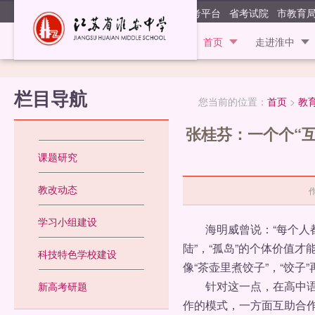
江苏省淮安
阳光高考平台
省考试院
市教育
首页
走进淮中
栏目导航
您当前的位置：
首页
>
教
张桂芬：一个个“互
课题研究
教改动态
学习小组建设
海明威曾说：“每个人都不
陆”，“孤岛”的个体价值
科技特色学校建设
像“茶壶里煮饺子”，“饺
针对这一点，在高中语文
新高考研题
作的模式，一方面互助合作