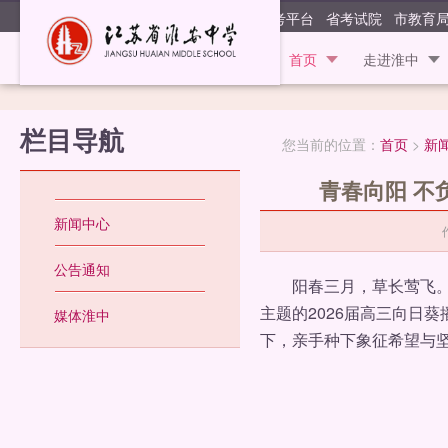
江苏省淮安
阳光高考平台
省考试院
市教育
首页
走进淮中
栏目导航
您当前的位置：
首页
>
新
青春向阳 不
新闻中心
公告通知
阳春三月，草长莺飞。3
主题的2026届高三向日
媒体淮中
下，亲手种下象征希望与