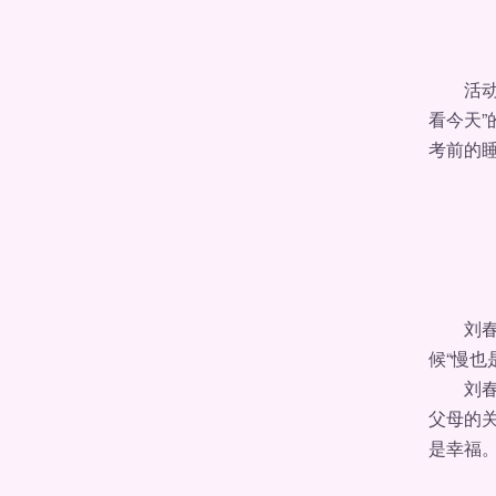
活动由
看今天”
考前的睡
刘春明
候“慢也
刘春明
父母的
是幸福