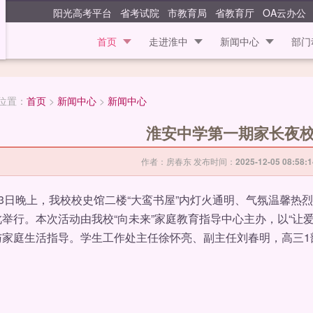
江苏省淮安中学
阳光高考平台
省考试院
市教育局
省教育厅
OA云办公
首页
走进淮中
新闻中心
部门
位置：
首页
>
新闻中心
>
新闻中心
淮安中学第一期家长夜
作者：房春东 发布时间：
2025-12-05 08:58:
3日晚上，我校校史馆二楼“大鸾书屋”内灯火通明、气氛温馨热
举行。本次活动由我校“向未来”家庭教育指导中心主办，以“让
与家庭生活指导。学生工作处主任徐怀亮、副主任刘春明，高三1