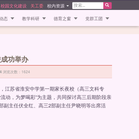
校园文化建设
关工委
校内资源
动态
教学科研
德育之窗
党群工团
校成功举办
浏览次数：
1624
14
烈，江苏省淮安中学第一期家长夜校（高三文科专
爱流动，为梦喝彩”为主题，共同探讨高三后期阶段亲
部副主任伏全红、高三2部副主任尹晓明等出席活