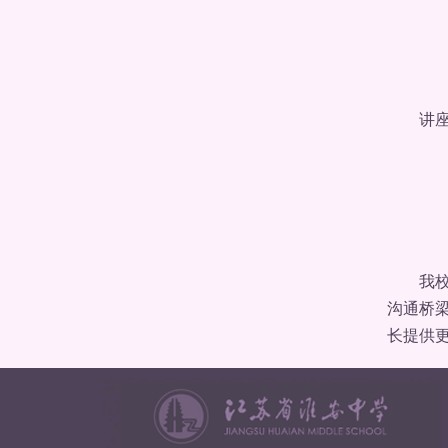
讲座结
我校利
沟通桥
长提供