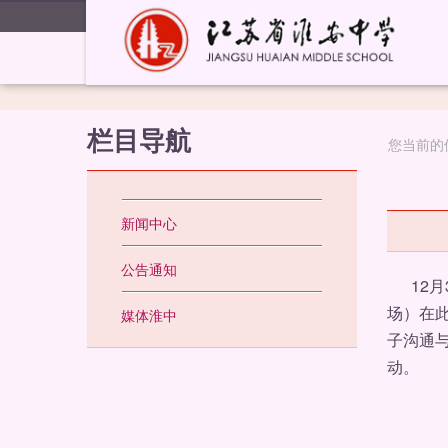
栏目导航
您当前的
新闻中心
公告通知
12月
场）在此
媒体淮中
子沟通
动。